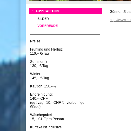
AUSSTATTUNG
Gönnen Sie s
BILDER
http://www.
VORFREUDE
Preise:
Frühling und Herbst:
110,-- €/Tag
Sommer:-)
130,--€/Tag
Winter:
145,-- €/Tag
Kaution: 150,-- €
Endreinigung:
140,-- CHF
(ggf. zzgl. 10,--CHF für vierbeinige
Gäste)
Wäschepaket:
15,-- CHF pro Person
Kurtaxe ist inclusive