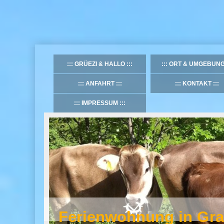
GRÜEZI & HALLO
ORT & UMGEBUN
ANFAHRT
KONTAKT
IMPRESSUM
Ferienwohnung in Gr